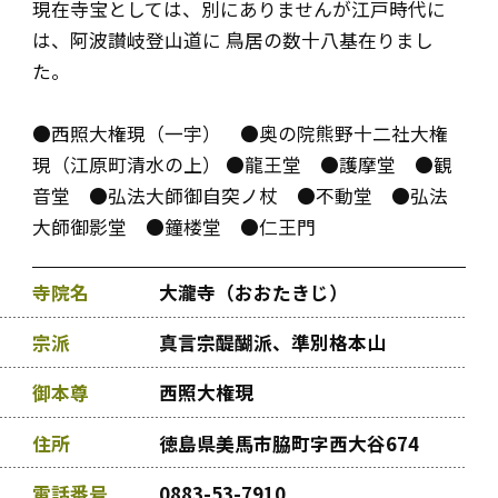
現在寺宝としては、別にありませんが江戸時代に
は、阿波讃岐登山道に 鳥居の数十八基在りまし
た。
●西照大権現（一宇） ●奥の院熊野十二社大権
現（江原町清水の上） ●龍王堂 ●護摩堂 ●観
音堂 ●弘法大師御自突ノ杖 ●不動堂 ●弘法
大師御影堂 ●鐘楼堂 ●仁王門
寺院名
大瀧寺（おおたきじ）
宗派
真言宗醍醐派、準別格本山
御本尊
西照大権現
住所
徳島県美馬市脇町字西大谷674
電話番号
0883-53-7910