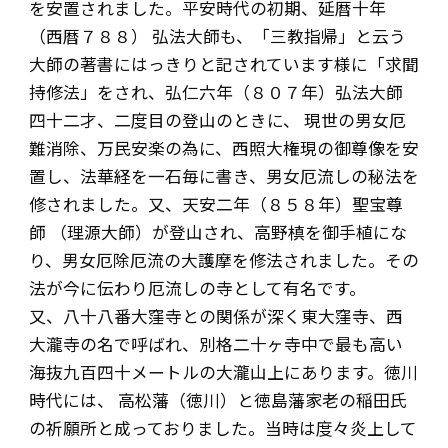
を安置されました。平安時代の初期、延暦十年
（西暦７８８） 弘法大師も、「三教指帰」と云う
大師の著書にはっきりと記されています様に「求聞
持修法」をされ、弘仁六年（８０７年）弘法大師
四十二才、二度目の登山のときに、 現世の男女厄
難消除、万民安楽の為に、西照大権現の御尊像を安
置し、法華経を一石毎に書き、男女厄流しの秘法を
修されました。又、天安二年（８５８年）聖宝尊
師 （理源大師）が登山され、高野槙を御手植にな
り、男女厄除厄流の大護摩を修法されました。その
法が今に伝わり厄流しの寺として有名です。
又、八十八番大窪寺との関係が深く東大窪寺、西
大瀧寺の名で呼ばれ、別格二十ヶ寺中で最も高い
海抜九百四十メートルの大瀧山上にあります。徳川
時代には、 高松藩（徳川）と徳島藩家老の稲田氏
の祈願所と成っておりました。当時は度々炎上して