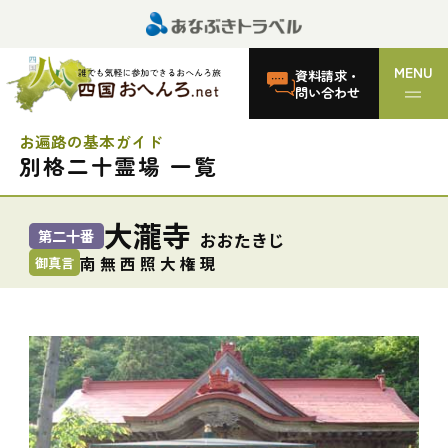
MENU
資料請求・
問い合わせ
お遍路の基本ガイド
別格二十霊場 一覧
大瀧寺
第二十番
おおたきじ
南 無 西 照 大 権 現
御真言