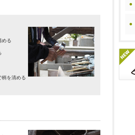
清める
る
で柄を清める