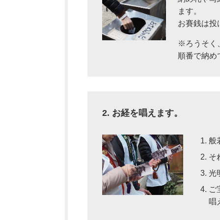
ます。
お賽銭は投
※ろうそく
順番で納め
2. お経を唱えます。
般
そ
光
ご
唱