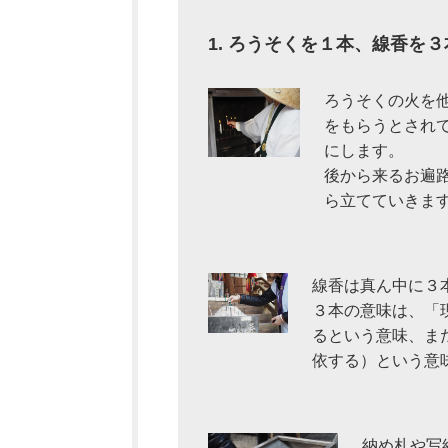
1. ろうそくを１本、線香を
ろうそくの火を
をもらうとされ
にします。
後から来るお遍
ら立てていきま
線香は真ん中に３
３本の意味は、「
るという意味、ま
依する）という意
納め札や写