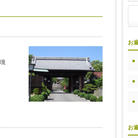
お
境
お