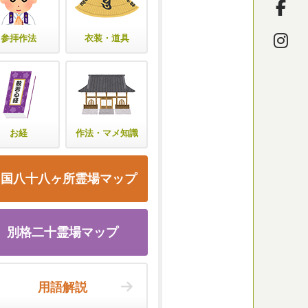
参拝作法
衣装・道具
お経
作法・マメ知識
四国八十八ヶ所霊場マップ
別格二十霊場マップ
用語解説