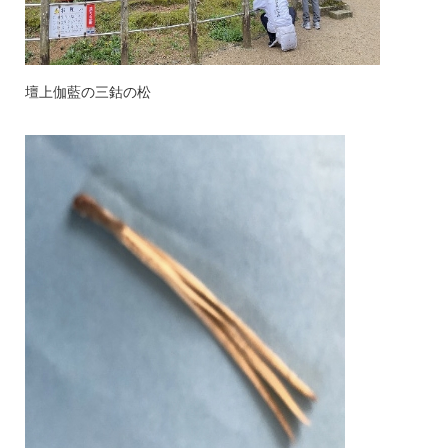
壇上伽藍の三鈷の松