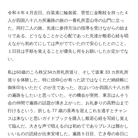
令和４年４月吉日。白装束に輪袈裟、菅笠に金剛杖を持った４
人が四国八十八カ所遍路の旅の一番札所霊山寺の山門に立っ
た。同行二人の旅。先達に参拝方法の指導を受けながらの始ま
りである。どうなることかと心配であった先達が般若心経を唱
えながら初めてにしては声がでていたので安心したとのこと。
１日目は手順を覚えることが優先し何をお願いしたか定かでな
い。
私は60歳のころ秩父34カ所札所巡り、そして坂東 33 カ所札所
巡りを体験した。特に信仰心が有った訳ではなくただ納経帳に
御朱印をいただく のが主であった。次はいつか四国八十八カ所
の遍路をしたいと思っていた。その機会が突然、東京はんそう
会の仲間で遍路の話題が沸き上がった。お礼参りの高野山まで
行けるという。折しも 77 歳の喜寿を迎えこれを逃すとチャン
スは来ないと思いガイドブックを購入し般若心経を写経し覚え
て臨んだ。大きな声で唱えるのは初めてでありブレスは難かし
いいものの読経が出来安堵した。遍路５日目、亡き母の命日に