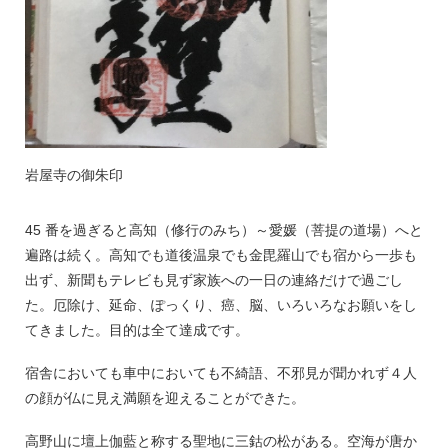
岩屋寺の御朱印
45 番を過ぎると高知（修行のみち）～愛媛（菩提の道場）へと
遍路は続く。高知でも道後温泉でも金毘羅山でも宿から一歩も
出ず、新聞もテレビも見ず家族への一日の連絡だけで過ごし
た。厄除け、延命、ぽっくり、癌、脳、いろいろなお願いをし
てきました。目的は全て達成です。
宿舎においても車中においても不綺語、不邪見が聞かれず４人
の顔が仏に見え満願を迎えることができた。
高野山に壇上伽藍と称する聖地に三鈷の松がある。空海が唐か