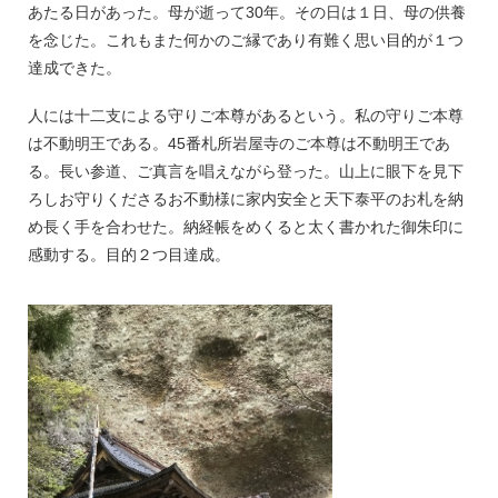
あたる日があった。母が逝って30年。その日は１日、母の供養
を念じた。これもまた何かのご縁であり有難く思い目的が１つ
達成できた。
人には十二支による守りご本尊があるという。私の守りご本尊
は不動明王である。45番札所岩屋寺のご本尊は不動明王であ
る。長い参道、ご真言を唱えながら登った。山上に眼下を見下
ろしお守りくださるお不動様に家内安全と天下泰平のお札を納
め長く手を合わせた。納経帳をめくると太く書かれた御朱印に
感動する。目的２つ目達成。