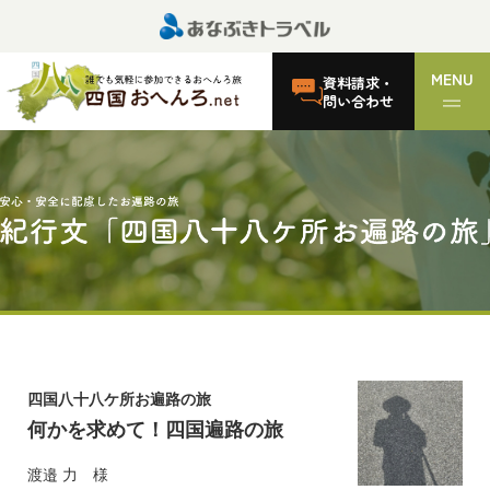
MENU
資料請求・
問い合わせ
四国八十八ケ所お遍路の旅
何かを求めて！四国遍路の旅
渡邉 力 様