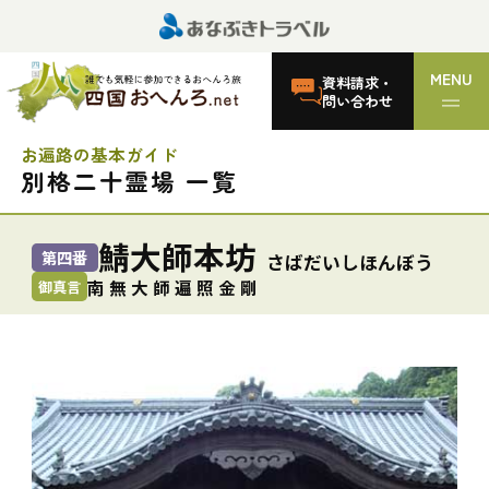
MENU
資料請求・
問い合わせ
お遍路の基本ガイド
別格二十霊場 一覧
鯖大師本坊
第四番
さばだいしほんぼう
南 無 大 師 遍 照 金 剛
御真言