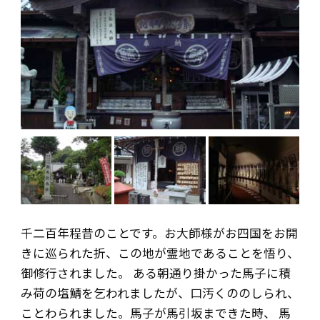
千二百年程昔のことです。お大師様がお四国をお開
きに巡られた折、この地が霊地であることを悟り、
御修行されました。 ある朝通り掛かった馬子に積
み荷の塩鯖を乞われましたが、口汚くののしられ、
ことわられました。馬子が馬引坂まできた時、 馬