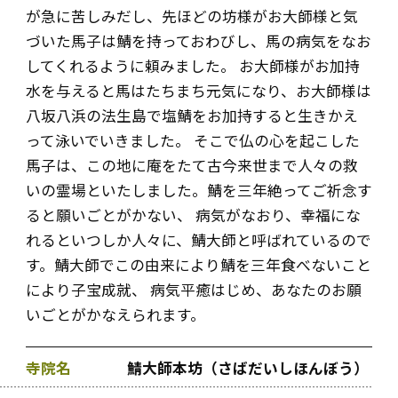
が急に苦しみだし、先ほどの坊様がお大師様と気
づいた馬子は鯖を持っておわびし、馬の病気をなお
してくれるように頼みました。 お大師様がお加持
水を与えると馬はたちまち元気になり、お大師様は
八坂八浜の法生島で塩鯖をお加持すると生きかえ
って泳いでいきました。 そこで仏の心を起こした
馬子は、この地に庵をたて古今来世まで人々の救
いの霊場といたしました。鯖を三年絶ってご祈念す
ると願いごとがかない、 病気がなおり、幸福にな
れるといつしか人々に、鯖大師と呼ばれているので
す。鯖大師でこの由来により鯖を三年食べないこと
により子宝成就、 病気平癒はじめ、あなたのお願
いごとがかなえられます。
寺院名
鯖大師本坊（さばだいしほんぼう）