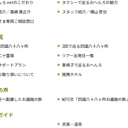
ろ.netのこだわり
タクシーで巡るおへんろの魅力
紹介／髙嶋 晋之介
スタッフ紹介／横山 哲也
さま専用ご相談窓口
覧
る四国八十八ヶ所
2回で巡る四国八十八ヶ所
二十霊場
ツアー出発日一覧
サポートプラン
車椅子で巡るおへんろ
の取り扱いについて
提携ホテル
の声
全へ配慮したお遍路の旅
紀行文「四国八十八ヶ所お遍路の旅
ガイド
衣装・道具