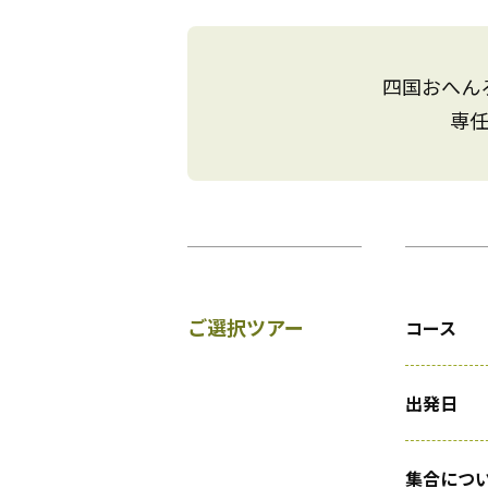
四国おへん
専
ご選択ツアー
コース
出発日
集合につ