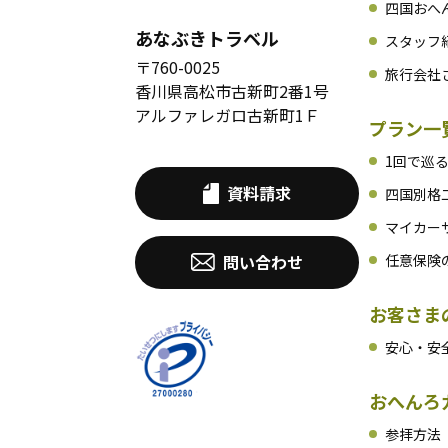
四国おへん
あなぶきトラベル
スタッフ
〒760-0025
旅行会社
香川県高松市古新町2番1号
アルファレガロ古新町1Ｆ
プラン一
1回で巡
資料請求
四国別格
マイカー
問い合わせ
任意保険
お客さま
安心・安
おへんろ
参拝方法