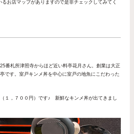
いるお店マップがありますので是非チェックしてみてく
25番札所津照寺からほど近い料亭花月さん。創業は大正
亭です。室戸キンメ丼を中心に室戸の地魚にこだわった
（１，７００円）です♪ 新鮮なキンメ丼が出てきまし