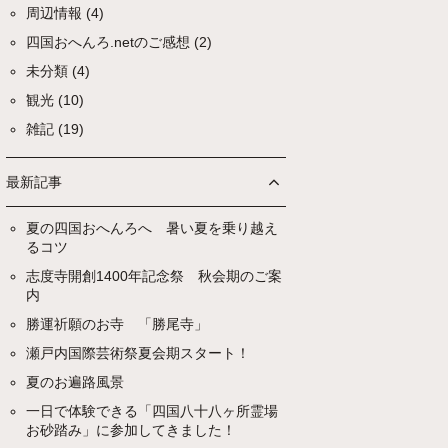
周辺情報
(4)
四国おへんろ.netのご感想
(2)
未分類
(4)
観光
(10)
雑記
(19)
最新記事
夏の四国おへんろへ 暑い夏を乗り越え
るコツ
志度寺開創1400年記念祭 秋会期のご案
内
勝運祈願のお寺 「勝尾寺」
瀬戸内国際芸術祭夏会期スタート！
夏のお遍路風景
一日で体験できる「四国八十八ヶ所霊場
お砂踏み」に参加してきました！