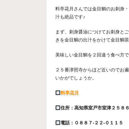
料亭花月さんでは金目鯛のお刺身・
汁も絶品です♪
まず、刺身醤油につけてお刺身とご
きを金目鯛の出汁をかけて金目鯛茶
美味しい金目鯛を２回違う食べ方で
２５番津照寺からほど近いのでお遍
いかがでしょうか。
料亭花月
住所：高知県室戸市室津２５８
電話：０８８７-２２-０１１５