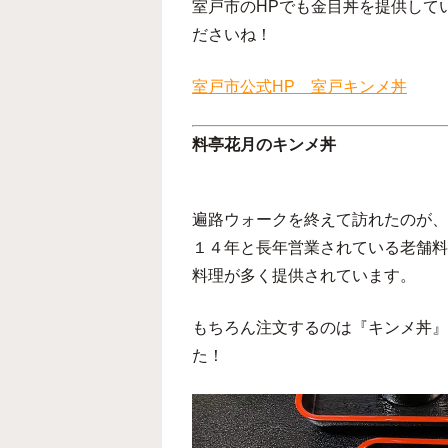
室戸市のHPでも金目丼を提供して
ださいね！
室戸市公式HP 室戸キンメ丼
料亭花月のキンメ丼
遍路ウォークを終えて訪れたのが、
１４年と長年営業されている老舗料
料理が多く提供されています。
もちろん注文するのは『キンメ丼』
た！